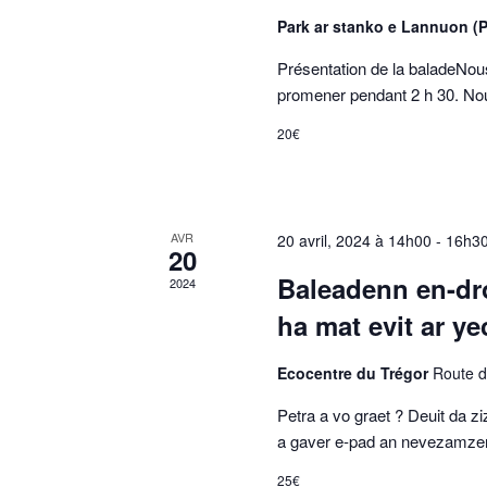
Park ar stanko e Lannuon (
Présentation de la baladeNous
promener pendant 2 h 30. No
20€
AVR
20 avril, 2024 à 14h00
-
16h3
20
Baleadenn en-dro
2024
ha mat evit ar y
Ecocentre du Trégor
Route 
Petra a vo graet ? Deuit da z
a gaver e-pad an nevezamze
25€