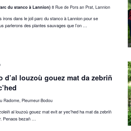
Parc du stanco à Lannion)
8 Rue de Pors an Prat, Lannion
 irons dans le joli parc du stanco à Lannion pour se
us parlerons des plantes sauvages que l’on …
0
 d’al louzoù gouez mat da zebriñ
ec’hed
du Radome, Pleumeur-Bodou
izoleiñ al louzoù gouez mat evit ar yec'hed ha mat da zebriñ
r. Penaos bezañ …