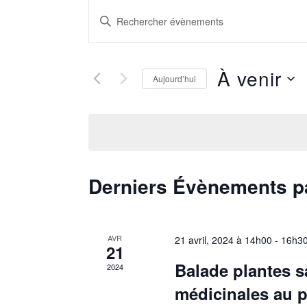
Recherche
Saisir
mot-
et
clé.
À venir
navigation
Aujourd’hui
Rechercher
Sélectionnez
Évènements
de
une
par
vues
date.
mot-
clé.
Évènements
Derniers Évènements 
AVR
21 avril, 2024 à 14h00
-
16h3
21
Balade plantes s
2024
médicinales au 