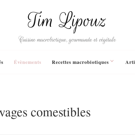
Tim Lipouz
Cuisine macrobiotique, gourmande et végétale
és
Évènements
Recettes macrobiotiques
Arti
vages comestibles