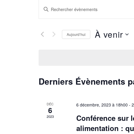
Recherche
Saisir
mot-
et
clé.
À venir
navigation
Aujourd’hui
Rechercher
Sélectionnez
Évènements
de
une
par
vues
date.
mot-
clé.
Évènements
Derniers Évènements 
DÉC
6 décembre, 2023 à 18h00
-
2
6
Conférence sur l
2023
alimentation : q