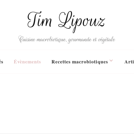
Tim Lipouz
Cuisine macrobiotique, gourmande et végétale
és
Évènements
Recettes macrobiotiques
Arti