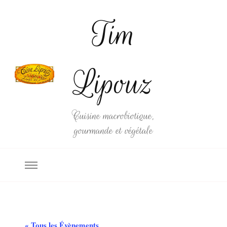
Tim
Lipouz
Cuisine macrobiotique,
gourmande et végétale
« Tous les Évènements