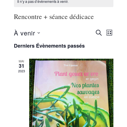
Il n’y a pas d’évènements à venir.
Rencontre + séance dédicace
Recherch
Naviga
À venir
RECHERCHE
LISTE
de
Sélectionnez
et
Derniers Évènements passés
vues
une
navigatio
Évène
date.
MAI
de
31
2023
vues
Évènemen