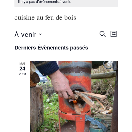
Il n’y a pas d’évènements à venir.
cuisine au feu de bois
Recherch
Naviga
À venir
RECHERCHE
LISTE
de
Sélectionnez
et
Derniers Évènements passés
vues
une
navigatio
Évène
date.
MAI
de
24
2023
vues
Évènemen