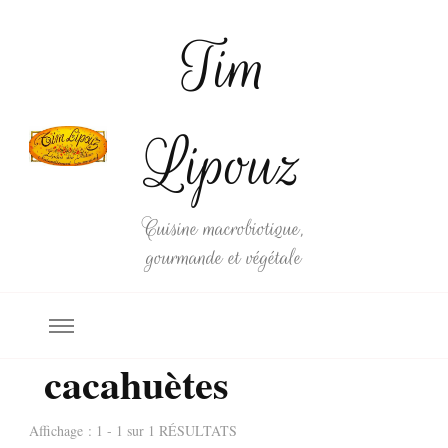
Tim
Lipouz
Cuisine macrobiotique,
gourmande et végétale
cacahuètes
Affichage : 1 - 1 sur 1 RÉSULTATS