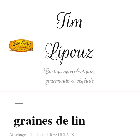
Tim
Lipouz
Cuisine macrobiotique,
gourmande et végétale
graines de lin
Affichage : 1 - 1 sur 1 RÉSULTATS