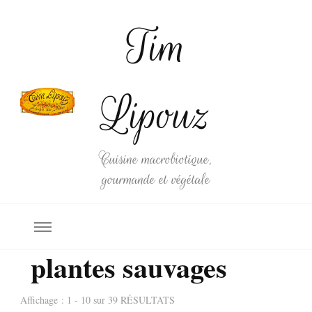
Tim
Lipouz
Cuisine macrobiotique,
gourmande et végétale
plantes sauvages
Affichage : 1 - 10 sur 39 RÉSULTATS