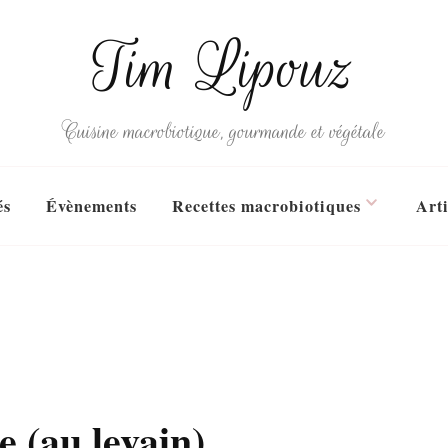
Tim Lipouz
Cuisine macrobiotique, gourmande et végétale
és
Évènements
Recettes macrobiotiques
Arti
e (au levain)