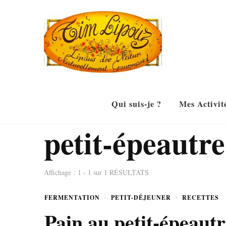
Qui suis-je ?
Mes Activit
petit-épeautre
Affichage : 1 - 1 sur 1 RÉSULTATS
FERMENTATION
PETIT-DÉJEUNER
RECETTES
Pain au petit-épeautr