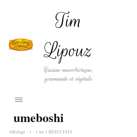
Tim
Lipouz
Cuisine macrobiotique,
gourmande et végétale
umeboshi
Affichage : 1 - 1 sur 1 RÉSULTATS