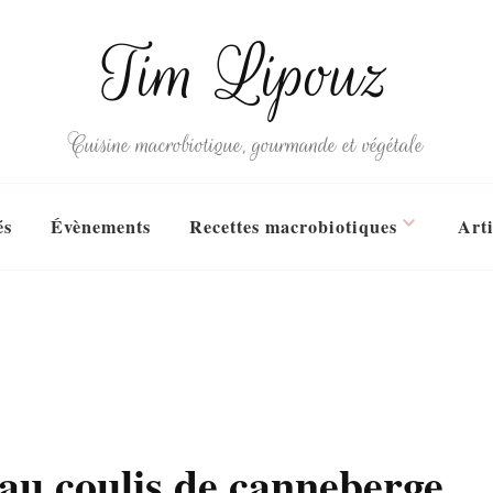
Tim Lipouz
Cuisine macrobiotique, gourmande et végétale
és
Évènements
Recettes macrobiotiques
Arti
 au coulis de canneberge