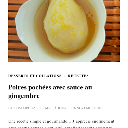
DESSERTS ET COLLATIONS
RECETTES
Poires pochées avec sauce au
gingembre
PAR
TIM LIPOUZ
MISE À JOUR LE
16 NOVEMBRE 2023
Une recette simple et gourmande… J’apprécie énormément
cette recette pour sa simplicité, car elle nécessite assez peu