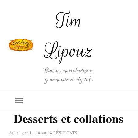
Tim
Lipouz
Cuisine macrobiotique,
gourmande et végétale
Desserts et collations
Affichage : 1 - 10 sur 18 RÉSULTATS