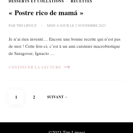
DESSERTS ET COLLATIONS
RECETTES
« Postre rico de mamá »
PAR
TIM LIPOUZ
MISE À JOUR LE
2 NOVEMBRE 2023
Je n’ai rien inventé… Encore une bonne recette qui n’est pas
de moi ! Cette fois-ci, c’est à un ami cuisinier macrobiotique
de Saragosse, Ignacio …
CONTINUER LA LECTURE
Pagination
PAGE
PAGE
1
2
SUIVANT
des
publications
©2023 Tim Lipouz