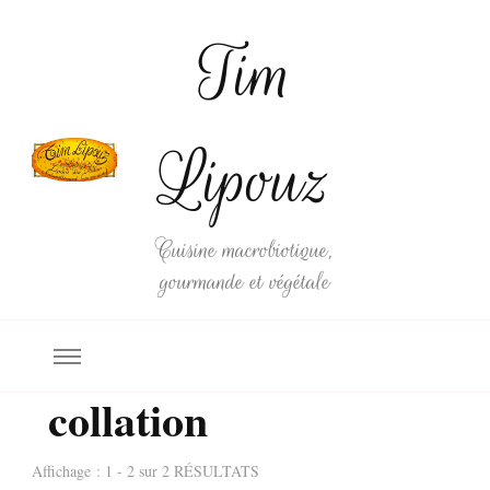
Tim
Lipouz
Cuisine macrobiotique,
gourmande et végétale
collation
Affichage : 1 - 2 sur 2 RÉSULTATS