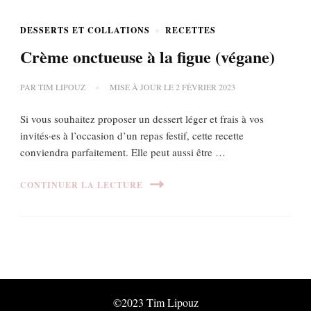
DESSERTS ET COLLATIONS
RECETTES
Crème onctueuse à la figue (végane)
PAR
TIM LIPOUZ
MISE À JOUR LE
2 FÉVRIER 2023
Si vous souhaitez proposer un dessert léger et frais à vos
invités·es à l’occasion d’un repas festif, cette recette
conviendra parfaitement. Elle peut aussi être …
CONTINUER LA LECTURE
©2023 Tim Lipouz