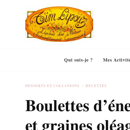
Qui suis-je ?
Mes Activit
DESSERTS ET COLLATIONS
RECETTES
Boulettes d’én
et graines oléa