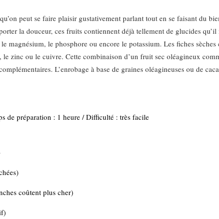
qu’on peut se faire plaisir gustativement parlant tout en se faisant du bie
orter la douceur, ces fruits contiennent déjà tellement de glucides qu’il
, le magnésium, le phosphore ou encore le potassium. Les fiches sèches
m, le zinc ou le cuivre. Cette combinaison d’un fruit sec oléagineux co
nt complémentaires. L’enrobage à base de graines oléagineuses ou de caca
de préparation : 1 heure / Difficulté : très facile
)
échées)
nches coûtent plus cher)
f)