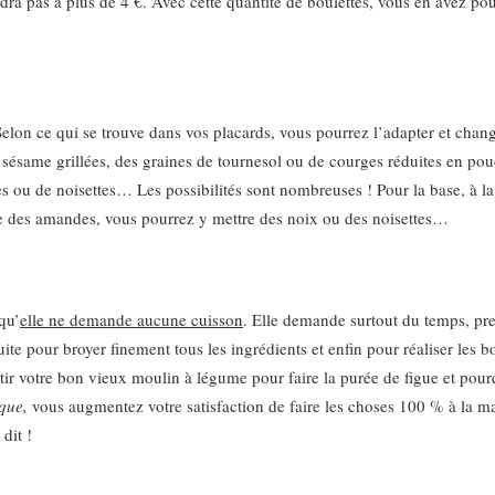
ndra pas à plus de 4 €. Avec cette quantité de boulettes, vous en avez po
 Selon ce qui se trouve dans vos placards, vous pourrez l’adapter et chan
e sésame grillées, des graines de tournesol ou de courges réduites en po
ou de noisettes… Les possibilités sont nombreuses ! Pour la base, à la 
lace des amandes, vous pourrez y mettre des noix ou des noisettes…
qu’
elle ne demande aucune cuisson
. Elle demande surtout du temps, pr
ite pour broyer finement tous les ingrédients et enfin pour réaliser les b
r votre bon vieux moulin à légume pour faire la purée de figue et pour
que,
vous augmentez votre satisfaction de faire les choses 100 % à la 
dit !