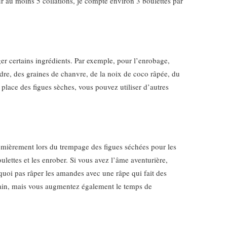
ur au moins 5 collations, je compte environ 3 boulettes par
ger certains ingrédients. Par exemple, pour l’enrobage,
udre, des graines de chanvre, de la noix de coco râpée, du
place des figues sèches, vous pouvez utiliser d’autres
emièrement lors du trempage des figues séchées pour les
oulettes et les enrober. Si vous avez l’âme aventurière,
quoi pas râper les amandes avec une râpe qui fait des
main, mais vous augmentez également le temps de