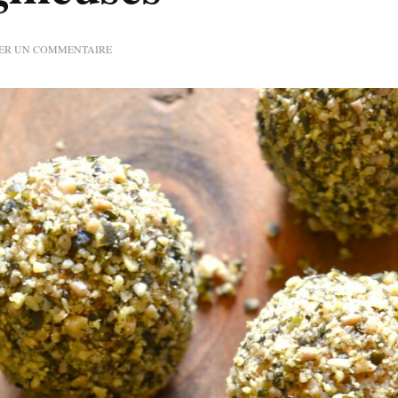
SUR
SER UN COMMENTAIRE
BOULETTES
D’ÉNERGIE
AUX
FIGUES
SÈCHES,
AMANDES
ET
GRAINES
OLÉAGINEUSES