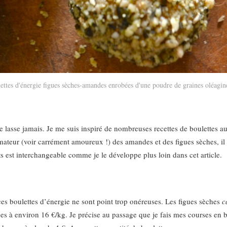
ettes d'énergie figues sèches-amandes enrobées d'une poudre de graines oléagin
me lasse jamais. Je me suis inspiré de nombreuses recettes de boulettes aux
ateur (voir carrément amoureux !) des amandes et des figues sèches, il é
ts est interchangeable comme je le développe plus loin dans cet article.
ces boulettes d’énergie ne sont point trop onéreuses. Les figues sèches
c
es à environ 16 €/kg. Je précise au passage que je fais mes courses en b