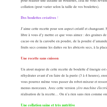
pour réaliser une dizaine de boulettes, cela ne vous revie
collation (peut varier selon la taille de vos boulettes).
Des boulettes créatives
!
J’aime cette recette pour son aspect créatif et changeant.
libre à vous d’y mettre ce que vous aimez : des graines d
cacao ou de la caroube en poudre, de la poudre d’amandes 
fruits secs comme les dattes ou les abricots secs, à la p
Une recette sans cuisson
Un atout majeur de cette recette de boulette d’énergie est 
réhydrater avant d’en faire de la purée (3 à 4 heures), ensu
vous pourrez même vous passer du robot-mixeur et ressorti
menus morceaux. Avec cette version
zéro machine électri
réalisation de la recette… On n’a rien sans rien comme on 
Une collation saine et très nutritive