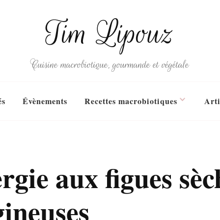
Tim Lipouz
Cuisine macrobiotique, gourmande et végétale
és
Évènements
Recettes macrobiotiques
Arti
ergie aux figues sè
gineuses