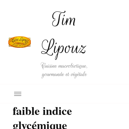
Tim
Lipouz
Cuisine macrobiotique,
gourmande et végétale
faible indice
glycémique