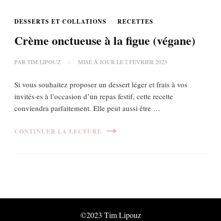
DESSERTS ET COLLATIONS
RECETTES
Crème onctueuse à la figue (végane)
PAR
TIM LIPOUZ
MISE À JOUR LE
2 FÉVRIER 2023
Si vous souhaitez proposer un dessert léger et frais à vos
invités·es à l’occasion d’un repas festif, cette recette
conviendra parfaitement. Elle peut aussi être …
CONTINUER LA LECTURE
©2023 Tim Lipouz