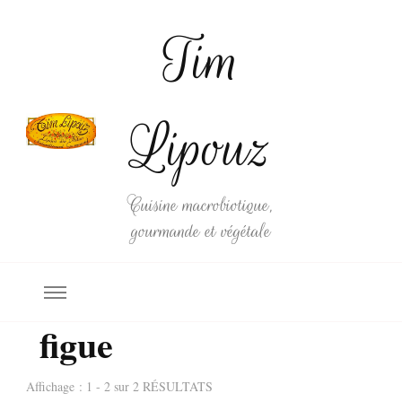
Tim
Lipouz
Cuisine macrobiotique,
gourmande et végétale
figue
Affichage : 1 - 2 sur 2 RÉSULTATS