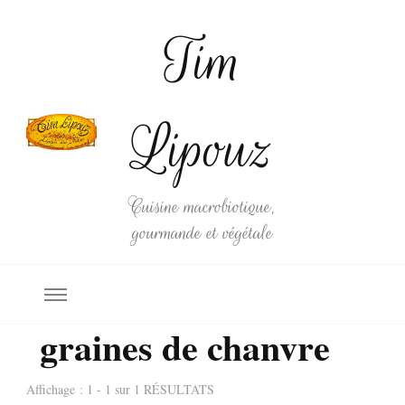
Tim
Lipouz
Cuisine macrobiotique,
gourmande et végétale
graines de chanvre
Affichage : 1 - 1 sur 1 RÉSULTATS