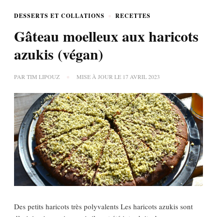
DESSERTS ET COLLATIONS
RECETTES
Gâteau moelleux aux haricots
azukis (végan)
PAR
TIM LIPOUZ
MISE À JOUR LE
17 AVRIL 2023
Des petits haricots très polyvalents Les haricots azukis sont