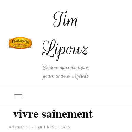
Tim
Lipouz
Cuisine macrobiotique,
gourmande et végétale
vivre sainement
Affichage : 1 - 1 sur 1 RÉSULTATS