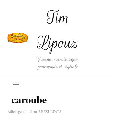
Tim
Lipouz
Cuisine macrobiotique,
gourmande et végétale
caroube
Affichage : 1 - 2 sur 2 RÉSULTATS