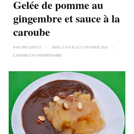
Gelée de pomme au
gingembre et sauce à la
caroube
PAR
TIM LIPOUZ
MISE À JOUR LE
21 FÉVRIER 2024
SUR
LAISSER UN COMMENTAIRE
GELÉE
DE
POMME
AU
GINGEMBRE
ET
SAUCE
À
LA
CAROUBE