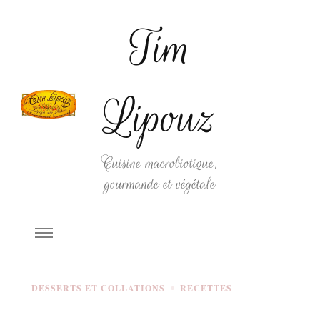
Tim
Lipouz
Cuisine macrobiotique,
gourmande et végétale
DESSERTS ET COLLATIONS
RECETTES