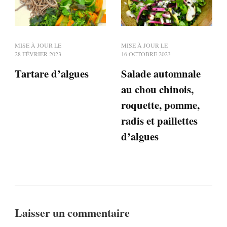
MISE À JOUR LE
MISE À JOUR LE
28 FÉVRIER 2023
16 OCTOBRE 2023
Tartare d’algues
Salade automnale
au chou chinois,
roquette, pomme,
radis et paillettes
d’algues
Laisser un commentaire