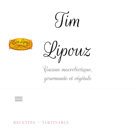
Tim
Lipouz
Cuisine macrobiotique,
gourmande et végétale
RECETTES
TARTINABLE