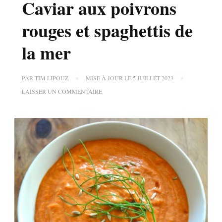
Caviar aux poivrons
rouges et spaghettis de
la mer
PAR
TIM LIPOUZ
MISE À JOUR LE
5 JUILLET 2023
SUR
LAISSER UN COMMENTAIRE
CAVIAR
AUX
POIVRONS
ROUGES
ET
SPAGHETTIS
DE
LA
MER