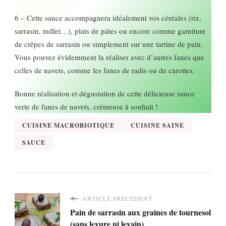
6 – Cette sauce accompagnera idéalement vos céréales (riz,
sarrasin, millet…), plats de pâtes ou encore comme garniture
de crêpes de sarrasin ou simplement sur une tartine de pain.
Vous pouvez évidemment la réaliser avec d’autres fanes que
celles de navets, comme les fanes de radis ou de carottes.
Bonne réalisation et dégustation de cette délicieuse sauce
verte de fanes de navets, crémeuse à souhait !
CUISINE MACROBIOTIQUE
CUISINE SAINE
SAUCE
ARTICLE PRÉCÉDENT
Pain de sarrasin aux graines de tournesol
(sans levure ni levain)