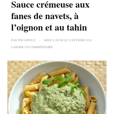
Sauce crémeuse aux
fanes de navets, à
l’oignon et au tahin
PAR
TIM LIPOUZ
MISE À JOUR LE
18 FÉVRIER 2024
SUR
LAISSER UN COMMENTAIRE
SAUCE
CRÉMEUSE
AUX
FANES
DE
NAVETS,
À
L’OIGNON
ET
AU
TAHIN