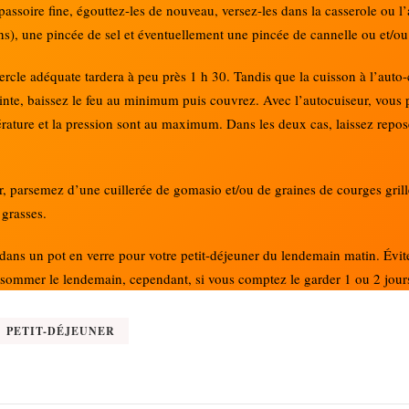
assoire fine, égouttez-les de nouveau, versez-les dans la casserole ou l’
ns), une pincée de sel et éventuellement une pincée de cannelle ou et/o
rcle adéquate tardera à peu près 1 h 30. Tandis que la cuisson à l’auto-
atteinte, baissez le feu au minimum puis couvrez. Avec l’autocuiseur, vous 
pérature et la pression sont au maximum. Dans les deux cas, laissez rep
, parsemez d’une cuillerée de gomasio et/ou de graines de courges grillé
 grasses.
ans un pot en verre pour votre petit-déjeuner du lendemain matin. Évite
onsommer le lendemain, cependant, si vous comptez le garder 1 ou 2 jours 
PETIT-DÉJEUNER