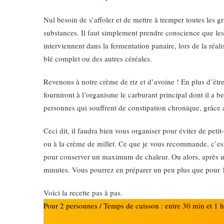
Nul besoin de s’affoler et de mettre à tremper toutes les 
substances. Il faut simplement prendre conscience que le
interviennent dans la fermentation panaire, lors de la réal
blé complet ou des autres céréales.
Revenons à notre crème de riz et d’avoine ! En plus d’être 
fourniront à l’organisme le carburant principal dont il a bes
personnes qui souffrent de constipation chronique, grâce a
Ceci dit, il faudra bien vous organiser pour éviter de pet
ou à la crème de millet. Ce que je vous recommande, c’est 
pour conserver un maximum de chaleur. Ou alors, après un
minutes. Vous pourrez en préparer un peu plus que pour 1 
Voici la recette pas à pas.
Pour 2 personnes / Temps de cuisson : entre 30 min et 1 h /