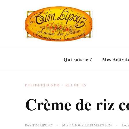
Qui suis-je ?
Mes Activit
PETIT-DÉJEUNER
RECETTES
Crème de riz c
PAR
TIM LIPOUZ
MISE À JOUR LE
18 MARS 2024
LAI