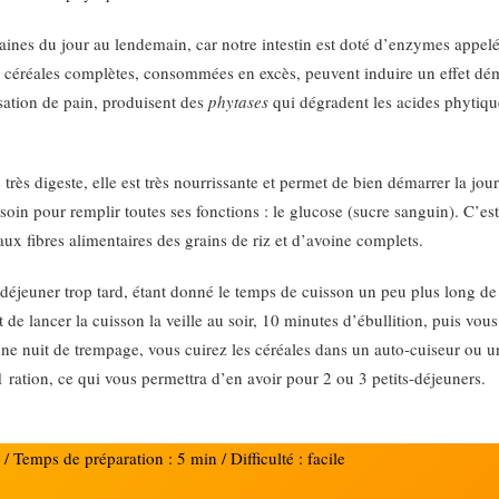
graines du jour au lendemain, car notre intestin est doté d’enzymes appel
s céréales complètes, consommées en excès, peuvent induire un effet dém
isation de pain, produisent des
phytases
qui dégradent les acides phytiqu
très digeste, elle est très nourrissante et permet de bien démarrer la jo
oin pour remplir toutes ses fonctions : le glucose (sucre sanguin). C’est au
ux fibres alimentaires des grains de riz et d’avoine complets.
it-déjeuner trop tard, étant donné le temps de cuisson un peu plus long 
de lancer la cuisson la veille au soir, 10 minutes d’ébullition, puis vou
e nuit de trempage, vous cuirez les céréales dans un auto-cuiseur ou u
ration, ce qui vous permettra d’en avoir pour 2 ou 3 petits-déjeuners.
 Temps de préparation : 5 min / Difficulté : facile