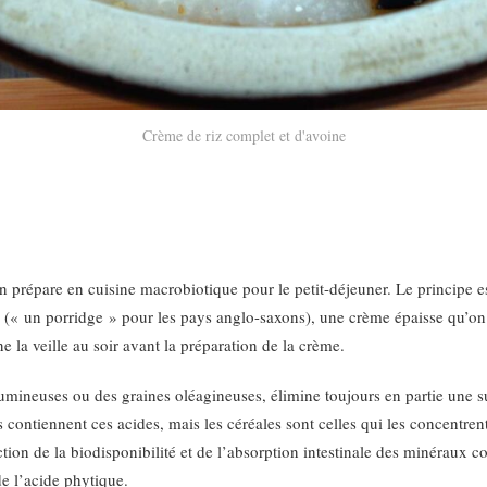
Crème de riz complet et d'avoine
on prépare en cuisine macrobiotique pour le petit-déjeuner. Le principe e
au (« un porridge » pour les pays anglo-saxons), une crème épaisse qu’
ne la veille au soir avant la préparation de la crème.
gumineuses ou des graines oléagineuses, élimine toujours en partie une s
s contiennent ces acides, mais les céréales sont celles qui les concent
ction de la biodisponibilité et de l’absorption intestinale des minéraux 
de l’acide phytique.