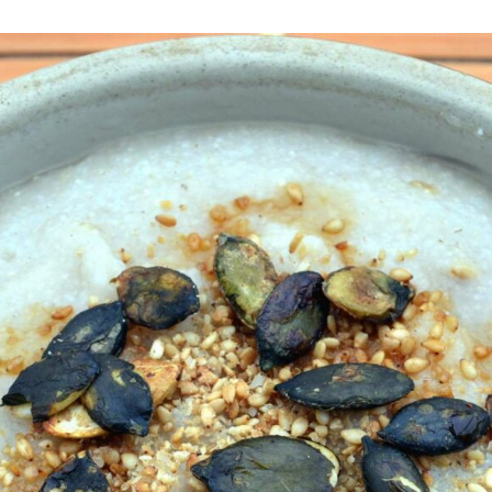
CRÈME
DE
RIZ
COMPLET
ET
AVOINE