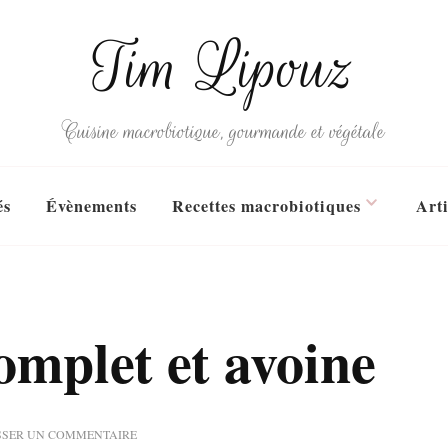
Tim Lipouz
Cuisine macrobiotique, gourmande et végétale
és
Évènements
Recettes macrobiotiques
Arti
omplet et avoine
SUR
SSER UN COMMENTAIRE