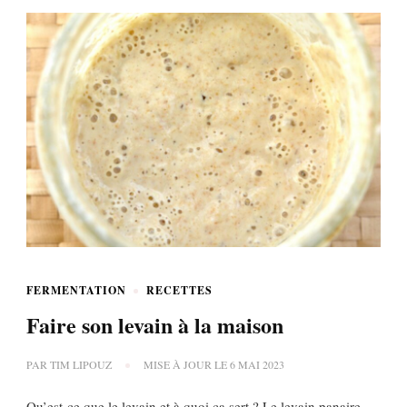
FERMENTATION
RECETTES
Faire son levain à la maison
PAR
TIM LIPOUZ
MISE À JOUR LE
6 MAI 2023
Qu’est-ce que le levain et à quoi ça sert ? Le levain panaire,