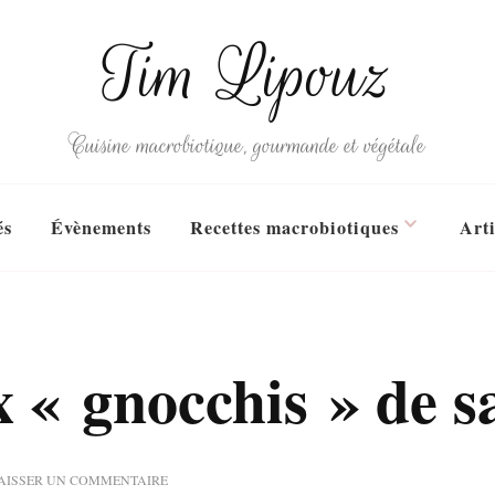
Tim Lipouz
Cuisine macrobiotique, gourmande et végétale
és
Évènements
Recettes macrobiotiques
Arti
 « gnocchis » de s
SUR
AISSER UN COMMENTAIRE