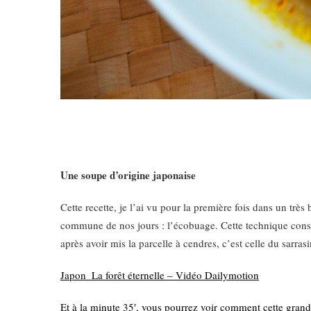
Une soupe d’origine japonaise
Cette recette, je l’ai vu pour la première fois dans un tr
commune de nos jours : l’écobuage. Cette technique consiste
après avoir mis la parcelle à cendres, c’est celle du sarra
Japon_La forêt éternelle – Vidéo Dailymotion
Et à la minute 35′, vous pourrez voir comment cette grand