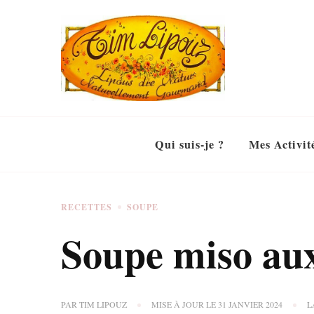
Qui suis-je ?
Mes Activit
RECETTES
SOUPE
Soupe miso aux
PAR
TIM LIPOUZ
MISE À JOUR LE
31 JANVIER 2024
L