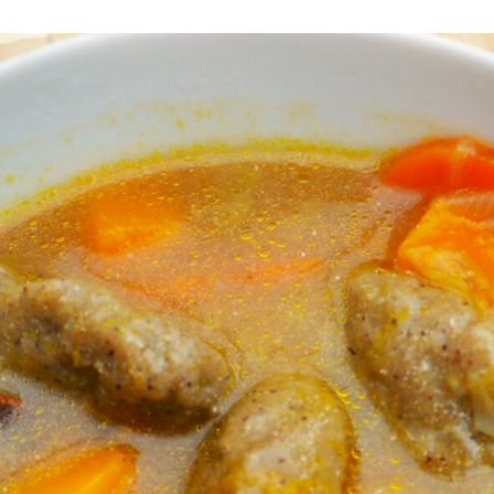
SOUPE
MISO
AUX
« GNOCCHIS »
DE
SARRASIN