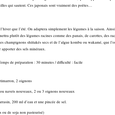
ouilles qui sautent. Ces japonais sont vraiment des poètes…
l’hiver que l’été. On adaptera simplement les légumes à la saison. Ainsi 
 y mettra plutôt des légumes racines comme des panais, de carottes, des 
es champignons shiitakés secs et de l’algue kombu ou wakamé, que l’on 
r apporter des sels minéraux.
mps de préparation : 30 minutes / difficulté : facile
otimarron, 2 oignons
les ou navets nouveaux, 2 ou 3 oignons nouveaux
arrasin, 200 ml d’eau et une pincée de sel.
s ou de soja non pasteurisé)