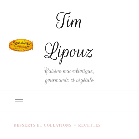
Tim
Lipouz
Cuisine macrobiotique,
gourmande et végétale
DESSERTS ET COLLATIONS
RECETTES