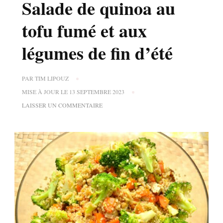
Salade de quinoa au
tofu fumé et aux
légumes de fin d’été
PAR
TIM LIPOUZ
MISE À JOUR LE
13 SEPTEMBRE 2023
SUR
LAISSER UN COMMENTAIRE
SALADE
DE
QUINOA
AU
TOFU
FUMÉ
ET
AUX
LÉGUMES
DE
FIN
D’ÉTÉ