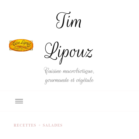
Tim
Lipouz
Cuisine macrobiotique,
gourmande et végétale
RECETTES
SALADES