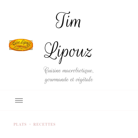
Tim
Lipouz
Cuisine macrobiotique,
gourmande et végétale
PLATS
RECETTES