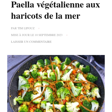
Paella végétalienne aux
haricots de la mer
PAR
TIM LIPOUZ
MISE À JOUR LE
10 SEPTEMBRE 2023
SUR
LAISSER UN COMMENTAIRE
PAELLA
VÉGÉTALIENNE
AUX
HARICOTS
DE
LA
MER