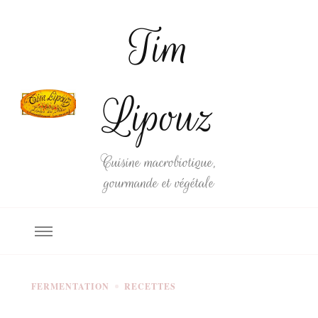
Tim
Lipouz
Cuisine macrobiotique,
gourmande et végétale
FERMENTATION
RECETTES