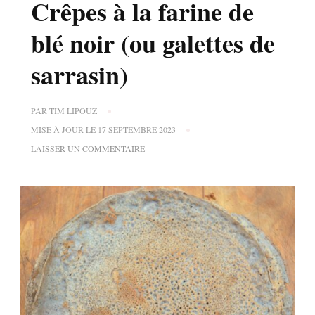
Crêpes à la farine de
blé noir (ou galettes de
sarrasin)
PAR
TIM LIPOUZ
MISE À JOUR LE
17 SEPTEMBRE 2023
SUR
LAISSER UN COMMENTAIRE
CRÊPES
À
LA
FARINE
DE
BLÉ
NOIR
(OU
GALETTES
DE
SARRASIN)