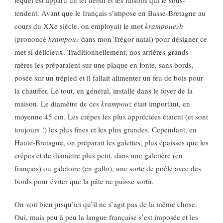
lequel est apparu un tel débat et les raisons qui le sous-
tendent. Avant que le français s’impose en Basse-Bretagne au
cours du XXe siècle, on employait le mot
krampouezh
(prononcé
krampouz
dans mon Trégor natal) pour désigner ce
met si délicieux. Traditionnellement, nos arrières-grands-
mères les préparaient sur une plaque en fonte, sans bords,
posée sur un trépied et il fallait alimenter un feu de bois pour
la chauffer. Le tout, en général, installé dans le foyer de la
maison. Le diamètre de ces
krampouz
était important, en
moyenne 45 cm. Les crêpes les plus appréciées étaient (et sont
toujours !) les plus fines et les plus grandes. Cependant, en
Haute-Bretagne, on préparait les galettes, plus épaisses que les
crêpes et de diamètre plus petit, dans une galetière (en
français) ou galetoire (en gallo), une sorte de poêle avec des
bords pour éviter que la pâte ne puisse sortir.
On voit bien jusqu’ici qu’il ne s’agit pas de la même chose.
Oui, mais peu à peu la langue française s’est imposée et les