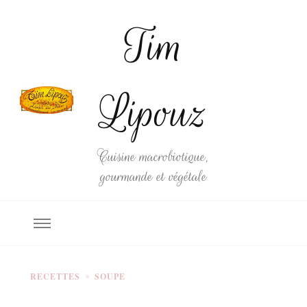
Tim
Lipouz
Cuisine macrobiotique,
gourmande et végétale
RECETTES
SOUPE