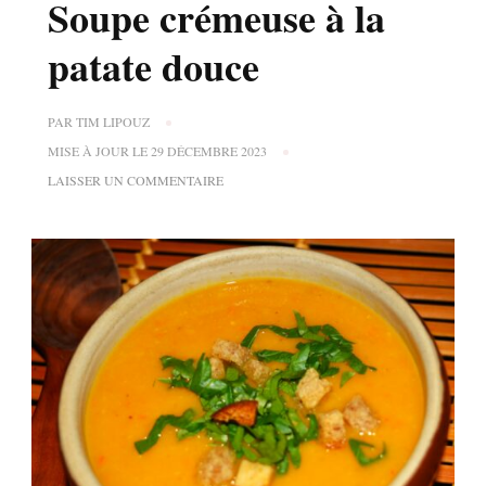
Soupe crémeuse à la
patate douce
PAR
TIM LIPOUZ
MISE À JOUR LE
29 DÉCEMBRE 2023
SUR
LAISSER UN COMMENTAIRE
SOUPE
CRÉMEUSE
À
LA
PATATE
DOUCE