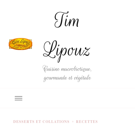
Tim
Lipouz
Cuisine macrobiotique,
gourmande et végétale
DESSERTS ET COLLATIONS
RECETTES