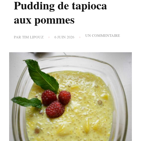
Pudding de tapioca
aux pommes
SUR
UN COMMENTAIRE
PAR
TIM LIPOUZ
6 JUIN 2026
PUDDING
DE
TAPIOCA
AUX
POMMES