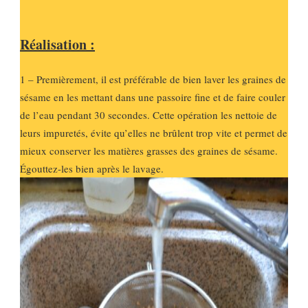
Réalisation :
1 – Premièrement, il est préférable de bien laver les graines de
sésame en les mettant dans une passoire fine et de faire couler
de l’eau pendant 30 secondes. Cette opération les nettoie de
leurs impuretés, évite qu’elles ne brûlent trop vite et permet de
mieux conserver les matières grasses des graines de sésame.
Égouttez-les bien après le lavage.