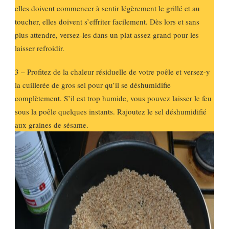
elles doivent commencer à sentir légèrement le grillé et au
toucher, elles doivent s’effriter facilement. Dès lors et sans
plus attendre, versez-les dans un plat assez grand pour les
laisser refroidir.
3 – Profitez de la chaleur résiduelle de votre poêle et versez-y
la cuillerée de gros sel pour qu’il se déshumidifie
complètement. S’il est trop humide, vous pouvez laisser le feu
sous la poêle quelques instants. Rajoutez le sel déshumidifié
aux graines de sésame.